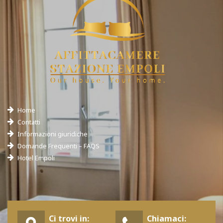
Home
Contatti
Informazioni giuridiche
Domande Frequenti – FAQS
Hotel Empoli
Ci trovi in:
Chiamaci: