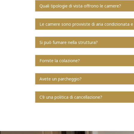
Quali tipologie di vista offrono le camere?
Le camere sono provviste di aria condizionata e
Si può fumare nella struttura?
Fornite la colazione?
Avete un parcheggio?
C’è una politica di cancellazione?