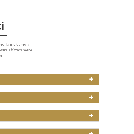
i
no, la invitiamo a
ostra affittacamere
ni