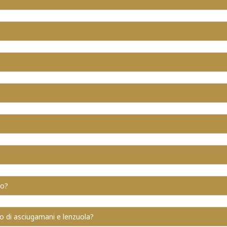
no?
io di asciugamani e lenzuola?