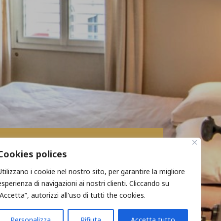
Scrivici a:
Cookies polices
affittacamerestazione@gmail.com
Utilizzano i cookie nel nostro sito, per garantire la migliore
esperienza di navigazioni ai nostri clienti. Cliccando su
“Accetta”, autorizzi all'uso di tutti the cookies.
Personalizza
Rifiuta
Accetta tutto