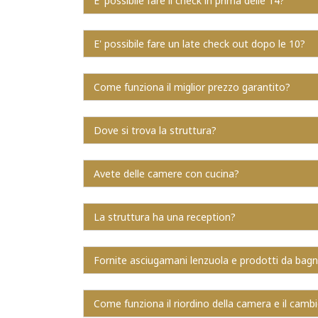
E' possibile fare il check in prima delle 14?
E' possibile fare un late check out dopo le 10?
Come funziona il miglior prezzo garantito?
Dove si trova la struttura?
Avete delle camere con cucina?
La struttura ha una reception?
Fornite asciugamani lenzuola e prodotti da bag
Come funziona il riordino della camera e il camb