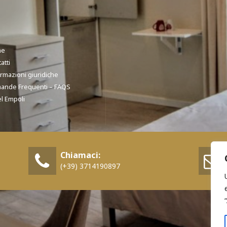
me
atti
rmazioni giuridiche
ande Frequenti – FAQS
l Empoli
Chiamaci:
(+39) 3714190897