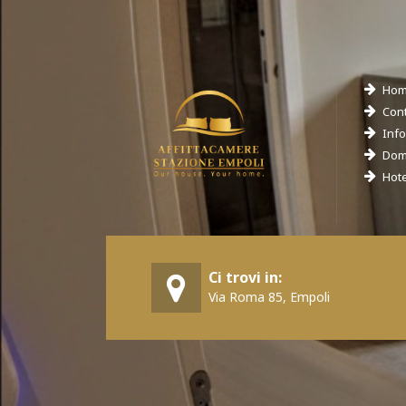
Ho
Cont
Info
Dom
Hote
Ci trovi in:
Via Roma 85, Empoli