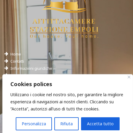
Home
Contatti
Informazioni giuridiche
Domande Frequenti – FAQS
Hotel Empoli
Cookies polices
Utilizzano i cookie nel nostro sito, per garantire la migliore
esperienza di navigazioni ai nostri clienti. Cliccando su
“Accetta”, autorizzi all'uso di tutti the cookies.
Ci trovi in:
Chiamaci:
Personalizza
Rifiuta
Accetta tutto
Via Roma 85, Empoli
(+39) 3714190897