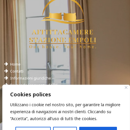
Home
Contatti
Informazioni giuridiche
Domande Frequenti – FAQS
Hotel Empoli
Cookies polices
Utilizzano i cookie nel nostro sito, per garantire la migliore
esperienza di navigazioni ai nostri clienti. Cliccando su
“Accetta”, autorizzi all'uso di tutti the cookies.
Ci trovi in:
Chiamaci: