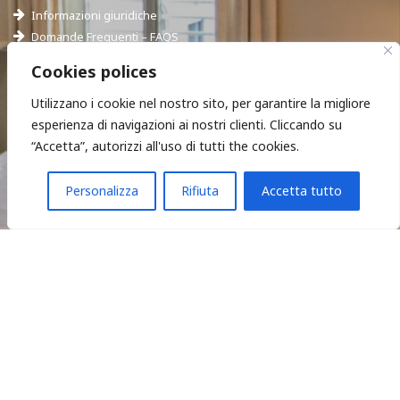
Informazioni giuridiche
Domande Frequenti – FAQS
Hotel Empoli
Cookies polices
Utilizzano i cookie nel nostro sito, per garantire la migliore
esperienza di navigazioni ai nostri clienti. Cliccando su
“Accetta”, autorizzi all'uso di tutti the cookies.
Ci trovi in:
Chiamaci:
Via Roma 85, Empoli
(+39) 3714190897
Personalizza
Rifiuta
Accetta tutto
Scrivici a:
affittacamerestazione@gmail.com
Copyright © 2026 Affittacamere Stazione Empoli