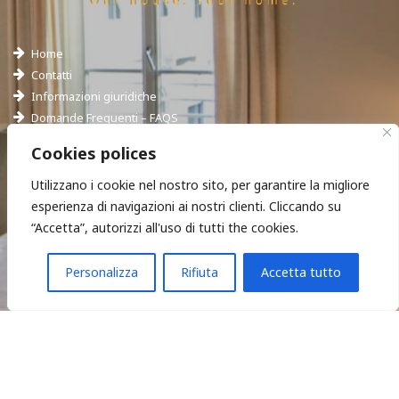
Home
Contatti
Informazioni giuridiche
Domande Frequenti – FAQS
Hotel Empoli
Cookies polices
Utilizzano i cookie nel nostro sito, per garantire la migliore
esperienza di navigazioni ai nostri clienti. Cliccando su
“Accetta”, autorizzi all'uso di tutti the cookies.
Ci trovi in:
Chiamaci:
Via Roma 85, Empoli
(+39) 3714190897
Personalizza
Rifiuta
Accetta tutto
Scrivici a:
affittacamerestazione@gmail.com